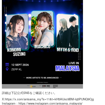
詳細は下記公式SNSをご確認ください。
X:
https://x.com/anisama_my?s=11&t=kH5AUoc9BM-Iq5PUNQ9Cjg
Instagram：
https://www.instagram.com/anisama_malaysia/