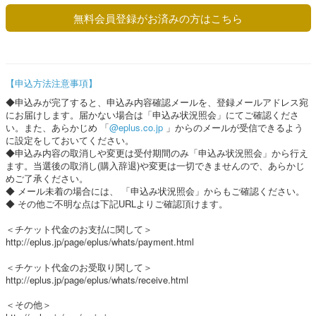
無料会員登録がお済みの方はこちら
【申込方法注意事項】
◆申込みが完了すると、申込み内容確認メールを、登録メールアドレス宛
にお届けします。届かない場合は「申込み状況照会」にてご確認くださ
い。また、あらかじめ 「
@eplus.co.jp
」からのメールが受信できるよう
に設定をしておいてください。
◆申込み内容の取消しや変更は受付期間のみ「
申込み状況照会
」から行え
ます。当選後の取消し(購入辞退)や変更は一切できませんので、あらかじ
めご了承ください。
◆ メール未着の場合には、 「
申込み状況照会
」からもご確認ください。
◆ その他ご不明な点は下記URLよりご確認頂けます。
＜チケット代金のお支払に関して＞
http://eplus.jp/page/eplus/whats/payment.html
＜チケット代金のお受取り関して＞
http://eplus.jp/page/eplus/whats/receive.html
＜その他＞