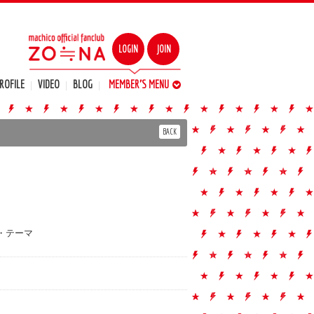
LOGIN
JOIN
ROFILE
VIDEO
BLOG
MEMBER'S MENU
MEMBER'S MOVIE
MAIL MAGAZINE
BIRTHDAY MAIL
STAFF BLOG
WALLPAPER
FC EVENT
TICKET
DIARY
Q&A
BACK
・テーマ