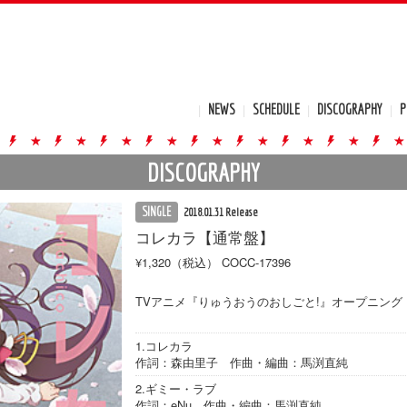
NEWS
SCHEDULE
DISCOGRAPHY
P
DISCOGRAPHY
SINGLE
2018.01.31 Release
コレカラ【通常盤】
¥1,320（税込）
COCC-17396
TVアニメ『りゅうおうのおしごと!』オープニング
1.コレカラ
作詞：森由里子 作曲・編曲：馬渕直純
2.ギミー・ラブ
作詞：eNu 作曲・編曲：馬渕直純